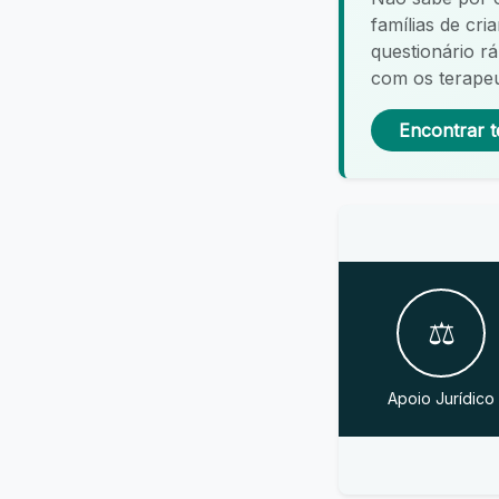
famílias de cr
questionário r
com os terapeu
Encontrar t
⚖️
Apoio Jurídico