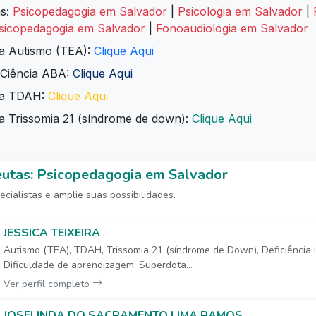
as:
Psicopedagogia em Salvador
|
Psicologia em Salvador
|
icopedagogia em Salvador
|
Fonoaudiologia em Salvador
ra Autismo (TEA):
Clique Aqui
 Ciência ABA:
Clique Aqui
ara TDAH:
Clique Aqui
a Trissomia 21 (síndrome de down):
Clique Aqui
eutas: Psicopedagogia em Salvador
cialistas e amplie suas possibilidades.
JESSICA TEIXEIRA
Autismo (TEA), TDAH, Trissomia 21 (síndrome de Down), Deficiência i
Dificuldade de aprendizagem, Superdota...
Ver perfil completo
JOSELINDA DO SACRAMENTO LIMA RAMOS