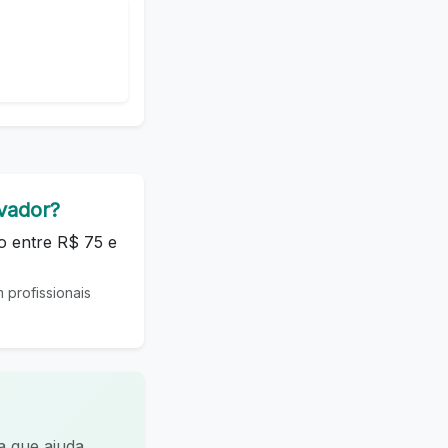
vador?
o entre R$ 75 e
profissionais
a que ajuda