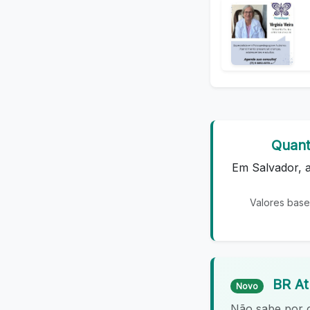
Quant
Em Salvador, a
Valores base
BR At
Novo
Não sabe por