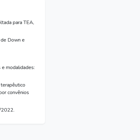
oltada para TEA,
e de Down e
 e modalidades:
terapêutico
 por convênios
/2022.