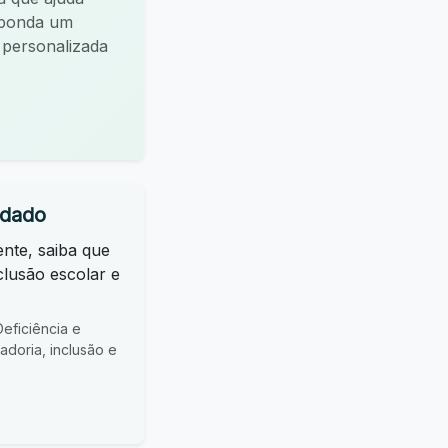
esponda um
a personalizada
idado
ente, saiba que
clusão escolar e
ficiência e
doria, inclusão e