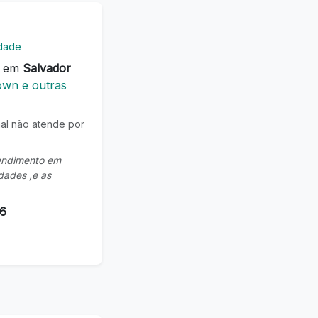
idade
a em
Salvador
wn e outras
nal não atende por
tendimento em
dades ,e as
46